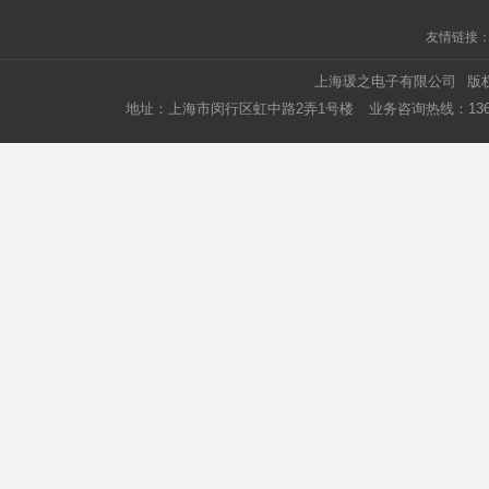
友情链接
上海瑗之电子有限公司
版
地址：上海市闵行区虹中路2弄1号楼
业务咨询热线：1366