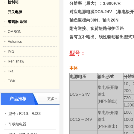
控制箱
分辨率（最大）：3,600P/R
对应电源电源DC5-24V （集电极
开关电源
轴负重径向30N、轴向20N
编码器 系列
附有逆接、负荷短路保护回路
OMRON
备有互补输出、线性驱动输出型式
Autonics
IMG
型号：
Renishaw
本体
lika
电源电压
输出形式
分辨率
TWK
10、
集电极开路
200
DC5～24V
输出
720 
产品推荐
更多>
(NPN输出)
1,20
100
集电极开路
型号：RJ1S、RJ2S
DC12～24V
输出
1000
车载继电器
(PNP输出)
2000
10、