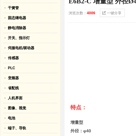
E6B2-C 增量型 外径Ø4
干簧管
浏览次数：
4006
一键分享
固态继电器
静电消除器
开关、指示灯
伺服电机/驱动器
传感器
PLC
变频器
省配线
人机界面
特点
图像、视觉
电池
增量型
端子、导轨
外径：φ40