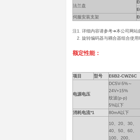
E
法兰盘
E
伺服安装支架
E
注1. 详细内容请参考➜本公司网
2. 旋转编码器与耦合器组合使
额定性能：
项目
型号
E6B2-CWZ6C
DC5V-5%～
24V+15%
电源电压
纹波(p-p)
5%以下
消耗电流*1
80mA以下
10、20、30、
40、50、60、
100、200、