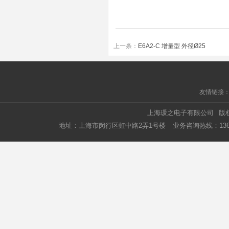
上一条：
E6A2-C 增量型 外径Ø25
友情链接
上海瑗之电子有限公司
版
地址：上海市闵行区虹中路2弄1号楼
业务咨询热线：1366