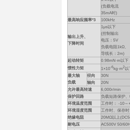
(负载电流
35mA时)
最高响应频率*3
100kHz
1μs以下
(控制输出
输出上升、
电压：5V
下降时间
负载电阻1kΩ、
导线长：2m)
起动转矩
0.98mN·m以下
-6
2
惯性力矩
1×10
kg·m
以
最大轴
径向
30N
负载
轴向
20N
允许最高转速
6,000r/min
保护回路
负载短路保护、
环境温度范围
工作时： -10～+
环境湿度范围
工作时、保存时： 
绝缘电阻
20MΩ以上(DC
耐电压
AC500V 50/