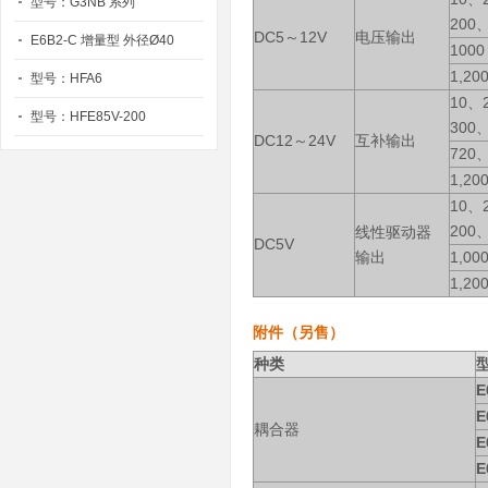
型号：G3NB 系列
200
DC5～12V
电压输出
E6B2-C 增量型 外径Ø40
1000
1,20
型号：HFA6
10、
型号：HFE85V-200
300
DC12～24V
互补输出
720、
1,20
10、
200
线性驱动器
DC5V
输出
1,00
1,20
附件（另售）
种类
E
E
耦合器
E
E