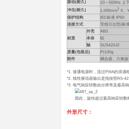
振动(耐久)
10～500Hz 上
2
冲击(耐久)
1,000m/s
X、
保护结构
IEC标准 IP50
连接方式
导线引出型(标准
外壳
ABS
材质
本体
铝
轴
SUS420J2
质量(包装后)
约100g
附件
耦合器、六角扳
*1. 接通电源时，流过约9A的浪涌
*2. 线性驱动器输出是指按照RS-
*3. 电气响应转数由分辨率及最高
因此，旋转超过最高响应转数时
外形尺寸：